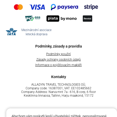
Mezinárodní asociace
letecká doprava
Podmínky, zásady a pravidla
Podmínky použití
Zásady ochrany osobních údajů
Informace o pojišťovacím makléři
Kontakty
ALLADYN TRAVEL TECHNOLOGIES OÜ,
Company code: 16387001, VAT: EE102485662
Company Address: Narva mnt 7a - 616, B corp, 6 floor
Kesklinna linnaosa, Tallinn, Harju maakond, 15172
Abychom vám poskytli lepší uživatelský zážitek, personalizované